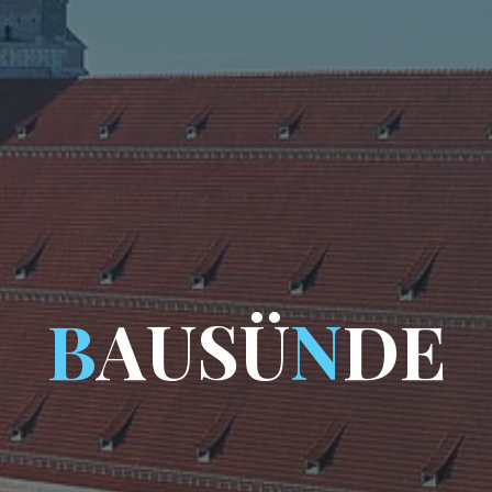
B
A
U
S
Ü
N
D
E