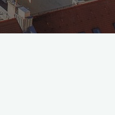
BAUSÜNDE
Hier wird Ihnen gezeigt
wie sehr schoene Haeuser
und Gaerten fuer
kasernenmaessige