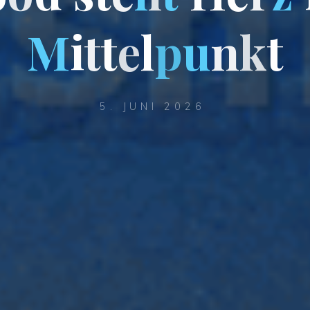
M
i
t
t
e
l
p
u
n
k
t
5. JUNI 2026