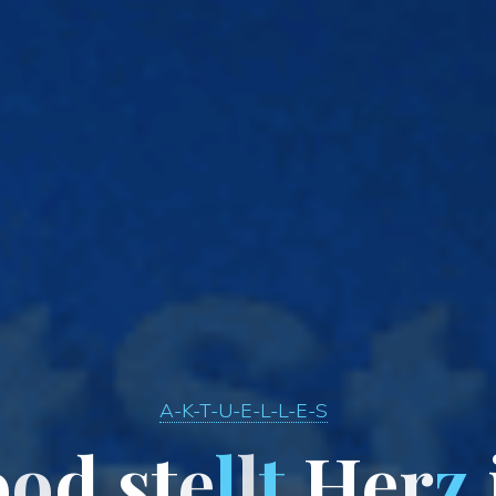
A-K-T-U-E-L-L-E-S
o
o
d
s
t
e
l
l
t
H
e
r
z