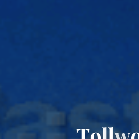
T
o
l
l
w