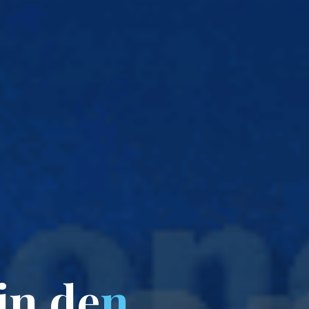
i
n
d
e
n